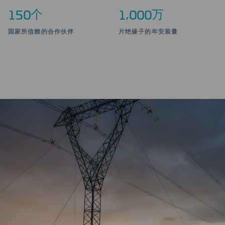
个
,
万
1
5
0
1
0
0
0
国家所信赖的合作伙伴
片绝缘子的年安装量