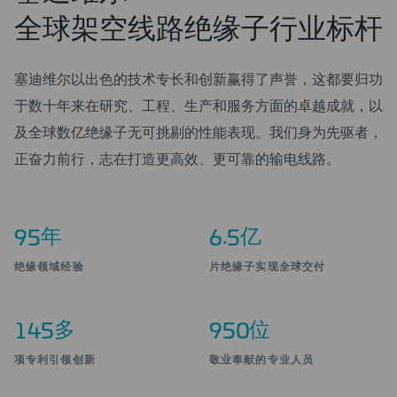
全球架空线路绝缘子行业标杆
塞迪维尔以出色的技术专长和创新赢得了声誉，这都要归功
于数十年来在研究、工程、生产和服务方面的卓越成就，以
及全球数亿绝缘子无可挑剔的性能表现。我们身为先驱者，
正奋力前行，志在打造更高效、更可靠的输电线路。
年
.
亿
9
5
6
5
绝缘领域经验
片绝缘子实现全球交付
多
位
1
4
5
9
5
0
项专利引领创新
敬业奉献的专业人员