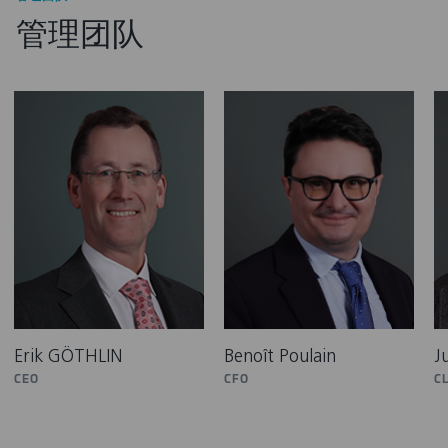
管理团队
Erik GÖTHLIN
Benoît Poulain
Ju
CEO
CFO
C